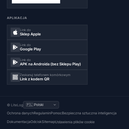
APLIKACJA
Link do
Sklep Apple
Link do
Google Play
Link do
APK na Androida (bez Sklepu Play)
Zeskanuj telefonem komórkowym
Link z kodem QR
© LiteLog
Ochrona danych
Regulamin
Pomoc
Bezpieczna sztuczna inteligencja
Dokumentacja
Odcisk
Sitemap
Ustawienia plików cookie