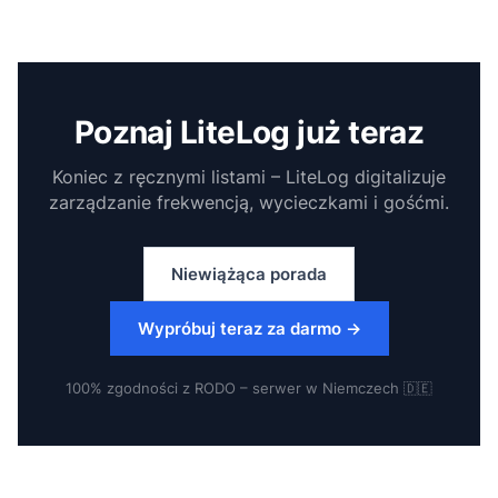
Tak. Powtórz formularz z różnymi scenariuszami dla
pośrednictwem WhatsApp lub Telegramu.
klientów, budynków lub zespołów. Możesz zapisać
wyniki, porównać je i wykorzystać jako podstawę
do ostatecznej konfiguracji.
Poznaj LiteLog już teraz
Koniec z ręcznymi listami – LiteLog digitalizuje
zarządzanie frekwencją, wycieczkami i gośćmi.
Niewiążąca porada
Wypróbuj teraz za darmo
→
100% zgodności z RODO – serwer w Niemczech 🇩🇪