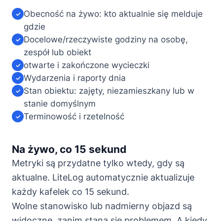
Obecność na żywo: kto aktualnie się melduje
✓
gdzie
Docelowe/rzeczywiste godziny na osobę,
✓
zespół lub obiekt
otwarte i zakończone wycieczki
✓
Wydarzenia i raporty dnia
✓
Stan obiektu: zajęty, niezamieszkany lub w
✓
stanie domyślnym
Terminowość i rzetelność
✓
Na żywo, co 15 sekund
Metryki są przydatne tylko wtedy, gdy są
aktualne. LiteLog automatycznie aktualizuje
każdy kafelek co 15 sekund.
Wolne stanowisko lub nadmierny objazd są
widoczne, zanim staną się problemem. A kiedy