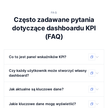
FAQ
Często zadawane pytania
dotyczące dashboardu KPI
(FAQ)
Co to jest panel wskaźników KPI?
Dashboard KPI to przegląd, który pokazuje w jednym
Czy każdy użytkownik może stworzyć własny
miejscu najważniejsze, kluczowe wskaźniki firmy. W
dashboard?
LiteLog są to np. frekwencja, godziny pracy, wycieczki i
wydarzenia, aktualizowane na bieżąco.
Tak. Każdy użytkownik tworzy swój własny pulpit
nawigacyjny za pomocą metody „przeciągnij i upuść” z
Jak aktualne są kluczowe dane?
kafelkami ważnymi dla jego roli. Możesz także utworzyć
wiele dashboardów.
Płytki aktualizują się automatycznie co 15 sekund.
Oznacza to, że możesz sprawdzić frekwencję, otwarte
Jakie kluczowe dane mogę wyświetlić?