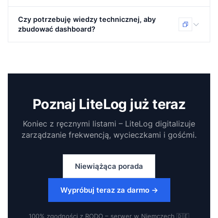
wycieczki i wydarzenia w czasie zbliżonym do
rzeczywistego.
Dostępne są między innymi informacje o frekwencji na
Czy potrzebuję wiedzy technicznej, aby
żywo, docelowych/rzeczywistych godzinach, otwartych
zbudować dashboard?
i ukończonych wycieczkach, incydentach, stanie
obiektu, a także punktualności i niezawodności.
Nie. Płytki są dodawane i układane metodą „przeciągnij i
upuść”. Panel można skonfigurować w ciągu zaledwie
kilku minut.
Poznaj LiteLog już teraz
Koniec z ręcznymi listami – LiteLog digitalizuje
zarządzanie frekwencją, wycieczkami i gośćmi.
Niewiążąca porada
Wypróbuj teraz za darmo
→
100% zgodności z RODO – serwer w Niemczech 🇩🇪