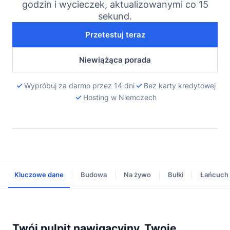
godzin i wycieczek, aktualizowanymi co 15
sekund.
Przetestuj teraz
Niewiążąca porada
Wypróbuj za darmo przez 14 dni
Bez karty kredytowej
Hosting w Niemczech
Kluczowe dane
Budowa
Na żywo
Bułki
Łańcuch 
Twój pulpit nawigacyjny, Twoje