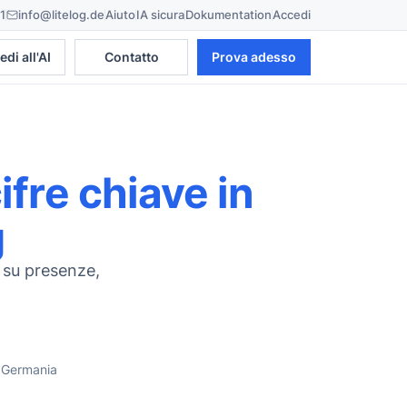
1
info@litelog.de
Aiuto
IA sicura
Dokumentation
Accedi
Contatto
Prova adesso
edi all'AI
ifre chiave in
g
 su presenze,
n Germania