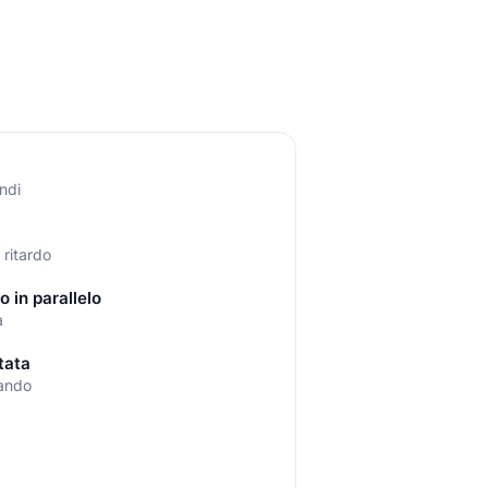
ndi
 ritardo
o in parallelo
a
tata
uando