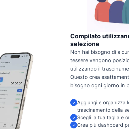
Compilato utilizzan
selezione
Non hai bisogno di alcu
tessere vengono posizio
utilizzando il trasciname
Questo crea esattamente
bisogno ogni giorno in p
Aggiungi e organizza le
✓
trascinamento della s
Scegli la tua taglia e 
✓
Crea più dashboard per
✓