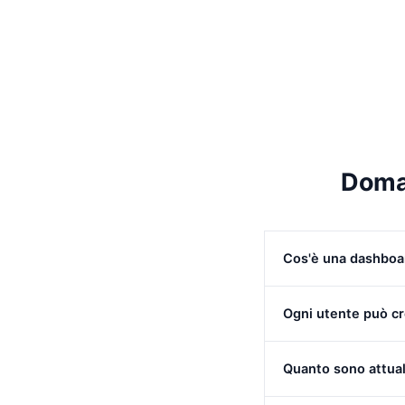
Doman
Cos'è una dashboa
Una dashboard KPI è 
posto. In LiteLog si 
Ogni utente può cr
SÌ. Ogni utente crea 
per il proprio ruolo
Quanto sono attuali