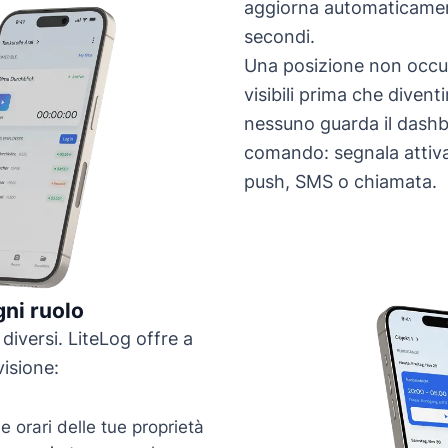
aggiorna automaticamen
secondi.
Una posizione non occu
visibili prima che diven
nessuno guarda il dash
comando: segnala attiva
push, SMS o chiamata.
gni ruolo
diversi. LiteLog offre a
isione:
e orari delle tue proprietà