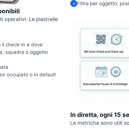
Filtra per oggetto, po
✓
onibili
i operativi. Le piastrelle
o il check-in e dove
na, squadra o oggetto
nata
non occupato o in default
In diretta, ogni 15 
Le metriche sono utili so