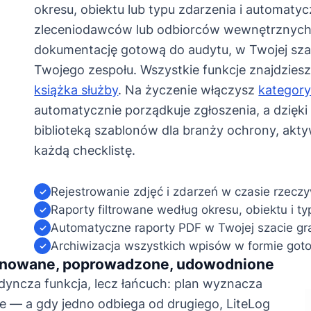
okresu, obiektu lub typu zdarzenia i automaty
zleceniodawców lub odbiorców wewnętrznych. 
dokumentację gotową do audytu, w Twojej szac
Twojego zespołu. Wszystkie funkcje znajdziesz
książka służby
. Na życzenie włączysz
kategory
automatycznie porządkuje zgłoszenia, a dzięk
biblioteką szablonów dla branży ochrony, akty
każdą checklistę.
Rejestrowanie zdjęć i zdarzeń w czasie rzecz
✓
Raporty filtrowane według okresu, obiektu i ty
✓
Automatyczne raporty PDF w Twojej szacie gra
✓
Archiwizacja wszystkich wpisów w formie got
✓
lanowane, poprowadzone, udowodnione
dyncza funkcja, lecz łańcuch: plan wyznacza
e — a gdy jedno odbiega od drugiego, LiteLog