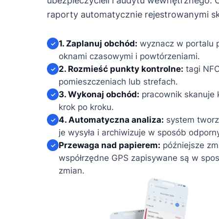
ubezpieczycieli i audytu wewnętrznego.
raporty automatycznie rejestrowanymi sk
1. Zaplanuj obchód:
wyznacz w portalu pu
✓
oknami czasowymi i powtórzeniami.
2. Rozmieść punkty kontrolne:
tagi NFC
✓
pomieszczeniach lub strefach.
3. Wykonaj obchód:
pracownik skanuje 
✓
krok po kroku.
4. Automatyczna analiza:
system tworz
✓
je wysyła i archiwizuje w sposób odporn
Przewaga nad papierem:
późniejsze zmi
✓
współrzędne GPS zapisywane są w sposób
zmian.