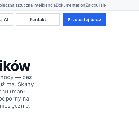
ieczna sztuczna inteligencja
Dokumentation
Zaloguj się
Kontakt
Przetestuj teraz
j AI
ników
chody — bez
już ma. Skany
uchu (man-
 odporny na
iesięcznie.