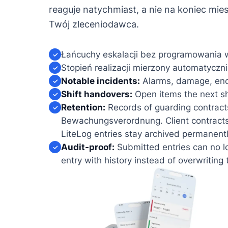
reaguje natychmiast, a nie na koniec mie
Twój zleceniodawca.
Łańcuchy eskalacji bez programowania
✓
Stopień realizacji mierzony automatyczn
✓
Notable incidents:
Alarms, damage, enco
✓
Shift handovers:
Open items the next shi
✓
Retention:
Records of guarding contracts
✓
Bewachungsverordnung. Client contracts 
LiteLog entries stay archived permanent
Audit-proof:
Submitted entries can no l
✓
entry with history instead of overwriting 