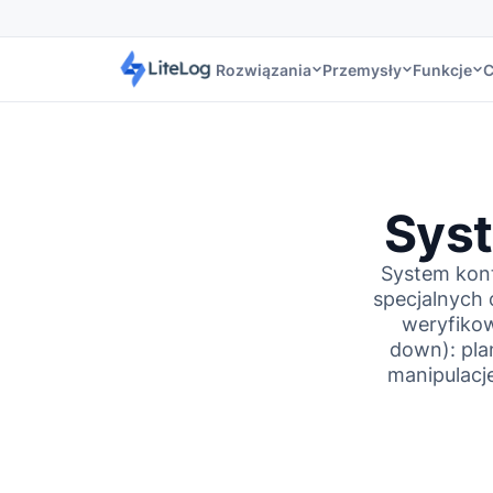
Rozwiązania
Przemysły
Funkcje
C
Syst
System kon
specjalnych 
weryfikow
down): pla
manipulacj
INTEGRACJE