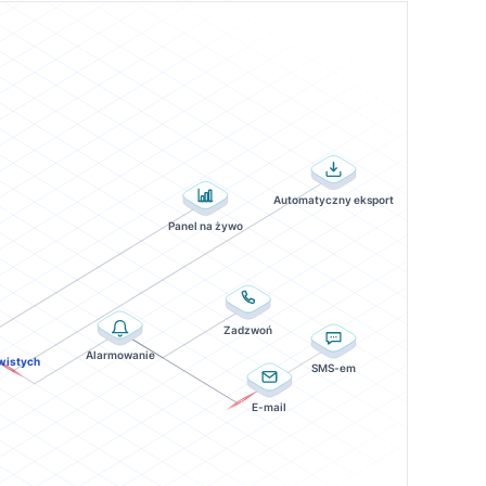
Automatyczny eksport
Panel na żywo
Zadzwoń
Alarmowanie
wistych
SMS-em
E-mail