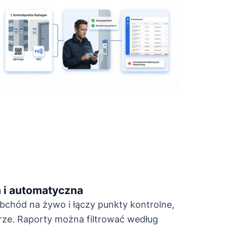
a i automatyczna
obchód na żywo i łączy punkty kontrolne,
trze. Raporty można filtrować według