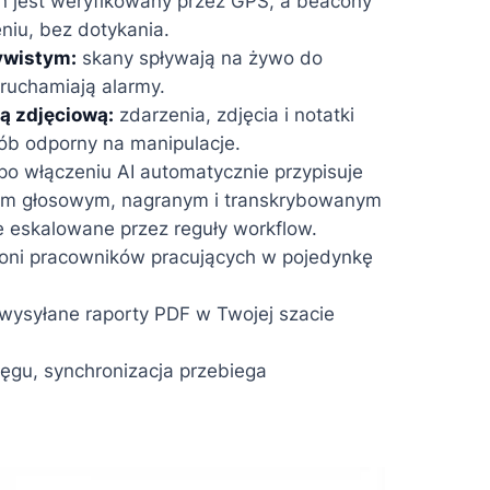
n jest weryfikowany przez GPS, a beacony
niu, bez dotykania.
ywistym:
skany spływają na żywo do
ruchamiają alarmy.
ą zdjęciową:
zdarzenia, zdjęcia i notatki
ób odporny na manipulacje.
po włączeniu AI automatycznie przypisuje
kom głosowym, nagranym i transkrybowanym
e eskalowane przez reguły workflow.
oni pracowników pracujących w pojedynkę
wysyłane raporty PDF w Twojej szacie
ęgu, synchronizacja przebiega