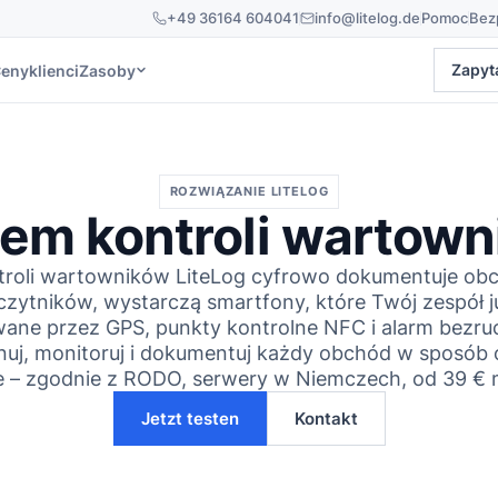
+49 36164 604041
info@litelog.de
Pomoc
Bezp
eny
klienci
Zasoby
Zapyta
ROZWIĄZANIE LITELOG
em kontroli wartow
troli wartowników LiteLog cyfrowo dokumentuje ob
czytników, wystarczą smartfony, które Twój zespół 
ane przez GPS, punkty kontrolne NFC i alarm bezr
nuj, monitoruj i dokumentuj każdy obchód w sposób
e – zgodnie z RODO, serwery w Niemczech, od 39 € m
Jetzt testen
Kontakt