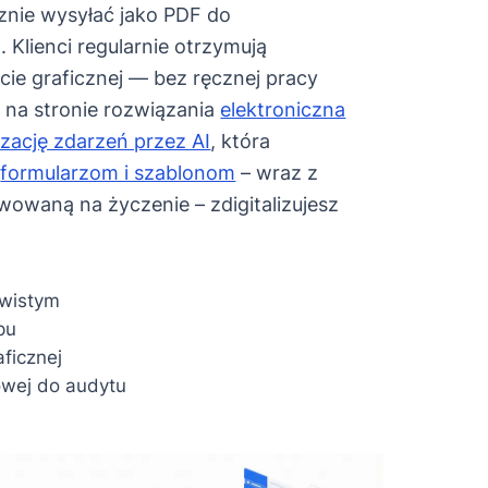
cznie wysyłać jako PDF do
Klienci regularnie otrzymują
ie graficznej — bez ręcznej pracy
 na stronie rozwiązania
elektroniczna
zację zdarzeń przez AI
, która
i
formularzom i szablonom
– wraz z
wowaną na życzenie – zdigitalizujesz
ywistym
pu
ficznej
owej do audytu