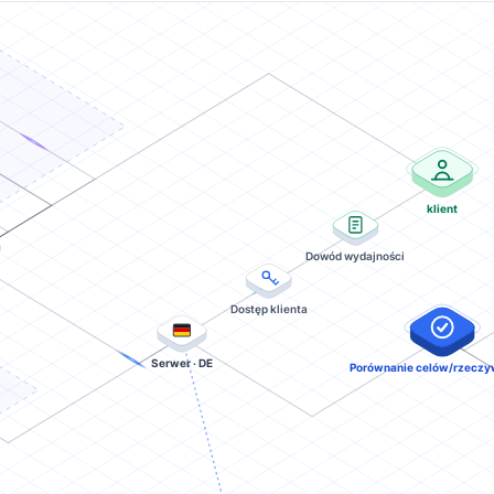
klient
Dowód wydajności
Dostęp klienta
Serwer · DE
Porównanie celów/rzeczy