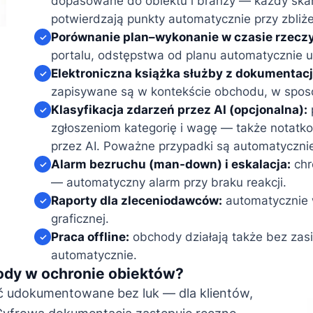
dopasowane do obiektu i branży — każdy ska
potwierdzają punkty automatycznie przy zbliże
Porównanie plan–wykonanie w czasie rzecz
✓
portalu, odstępstwa od planu automatycznie u
Elektroniczna książka służby z dokumentacj
✓
zapisywane są w kontekście obchodu, w spos
Klasyfikacja zdarzeń przez AI (opcjonalna):
✓
zgłoszeniom kategorię i wagę — także notat
przez AI. Poważne przypadki są automatyczni
Alarm bezruchu (man-down) i eskalacja:
chr
✓
— automatyczny alarm przy braku reakcji.
Raporty dla zleceniodawców:
automatycznie 
✓
graficznej.
Praca offline:
obchody działają także bez zasi
✓
automatycznie.
dy w ochronie obiektów?
 udokumentowane bez luk — dla klientów,