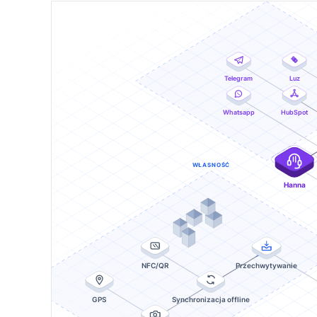
Telegram
Luz
Whatsapp
HubSpot
WŁASNOŚĆ
Hanna
NFC/QR
Przechwytywanie
GPS
Synchronizacja offline